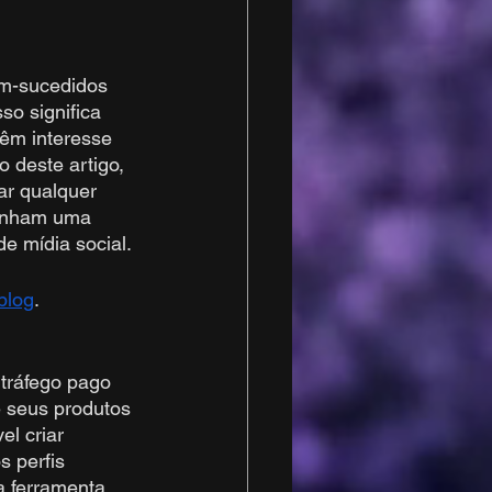
m-sucedidos 
so significa 
êm interesse 
 deste artigo, 
ar qualquer 
tenham uma 
e mídia social.
blog
.
tráfego pago 
e seus produtos 
l criar 
 perfis 
a ferramenta 