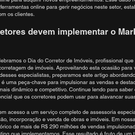
 ferramentas online para gerir negócios neste setor, est
m os clientes.
retores devem implementar o Mark
 
lebramos o Dia do Corretor de Imóveis, profissional qu
corretagem de imóveis. Aproveitando esta ocasião para v
 desses especialistas, preparamos este artigo abordand
io é uma peça-chave para impulsionar as vendas e desta
ais dinâmico e competitivo. Continue lendo para saber
ncial que os corretores podem usar para alavancar sua
tem acesso a um serviço completo de assessoria especia
o, incorporação e venda de obras e imóveis. Em nossa t
rico de mais de R$ 290 milhões de vendas impulsionad
ting que implementamos. Esse resultado é fruto de um t