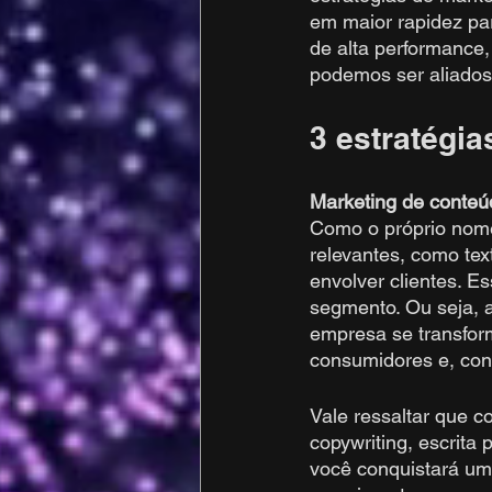
em maior rapidez par
de alta performance,
podemos ser aliados 
3 estratégia
Marketing de conteú
Como o próprio nome
relevantes, como text
envolver clientes. E
segmento. Ou seja, a
empresa se transfor
consumidores e, co
Vale ressaltar que 
copywriting, escrita
você conquistará uma