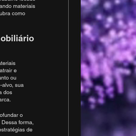
ando materiais 
cubra como 
obiliário
eriais 
trair e 
unto ou 
-alvo, sua 
a dos 
arca.
ofundar o 
. Dessa forma, 
stratégias de 