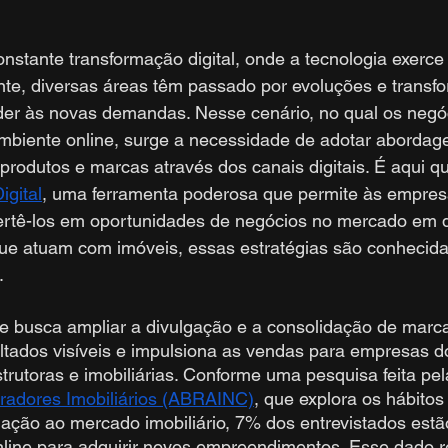
tante transformação digital, onde a tecnologia exerce 
nte, diversas áreas têm passado por evoluções e trans
nder às novas demandas. Nesse cenário, no qual os negó
mbiente online, surge a necessidade de adotar abordag
rodutos e marcas através dos canais digitais. É aqui q
igital
, uma ferramenta poderosa que permite às empresa
ertê-los em oportunidades de negócios no mercado em 
ue atuam com imóveis, essas estratégias são conhecid
.
 busca ampliar a divulgação e a consolidação de marc
ltados visíveis e impulsiona as vendas para empresas 
trutoras e imobiliárias. Conforme uma pesquisa feita pel
oradores Imobiliários (ABRAINC)
, que explora os hábitos
ação ao mercado imobiliário, 7% dos entrevistados estã
line para adquirir novos empreendimentos. Esse dado re