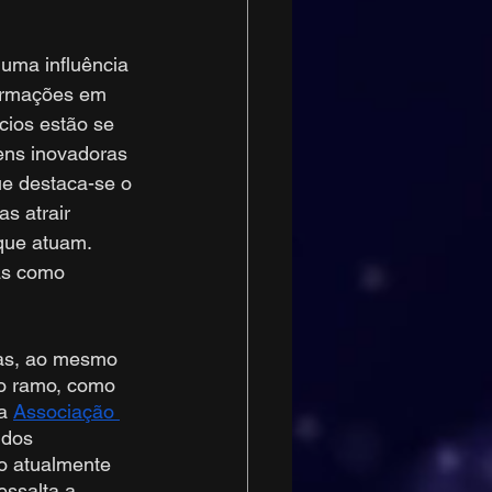
uma influência 
formações em 
cios estão se 
ens inovadoras 
ue destaca-se o 
s atrair 
que atuam. 
as como 
as, ao mesmo 
do ramo, como 
a 
Associação 
 dos 
o atualmente 
ssalta a 