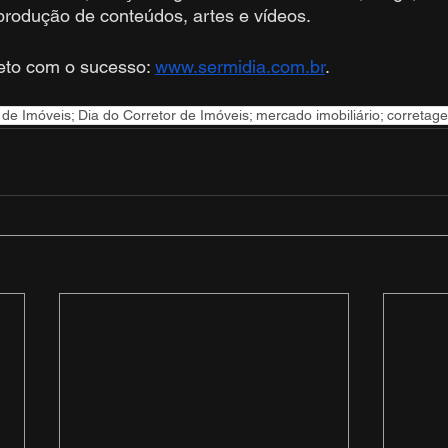
produção de conteúdos, artes e vídeos.
eto com o sucesso: 
www.sermidia.com.br
.
r de Imóveis; Dia do Corretor de Imóveis; mercado imobiliário; corretag