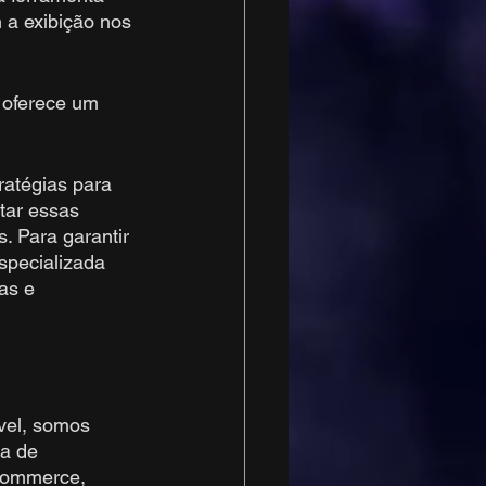
 a exibição nos 
l oferece um 
ratégias para 
tar essas 
. Para garantir 
pecializada 
as e 
vel, somos 
a de 
-commerce, 