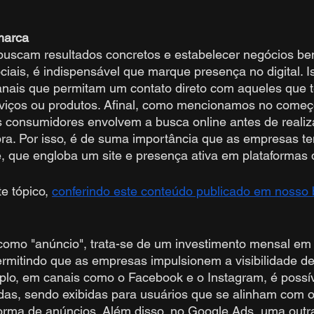
marca
uscam resultados concretos e estabelecer negócios be
iais, é indispensável que marque presença no digital. Is
anais que permitam um contato direto com aqueles que t
rviços ou produtos. Afinal, como mencionamos no começo
s consumidores envolvem a busca online antes de realiz
ra. Por isso, é de suma importância que as empresas 
e, que engloba um site e presença ativa em plataformas d
e tópico, 
conferindo este conteúdo publicado em nosso 
mo "anúncio", trata-se de um investimento mensal em 
ermitindo que as empresas impulsionem a visibilidade d
plo, em canais como o Facebook e o Instagram, é possíve
as, sendo exibidas para usuários que se alinham com os
forma de anúncios. Além disso, no Google Ads, uma outr