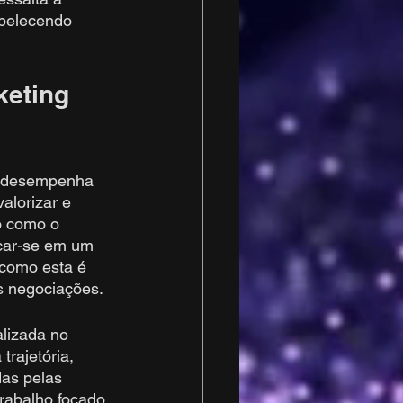
abelecendo 
eting 
e desempenha 
alorizar e 
o como o 
car-se em um 
 como esta é 
s negociações.
lizada no 
rajetória, 
as pelas 
rabalho focado 