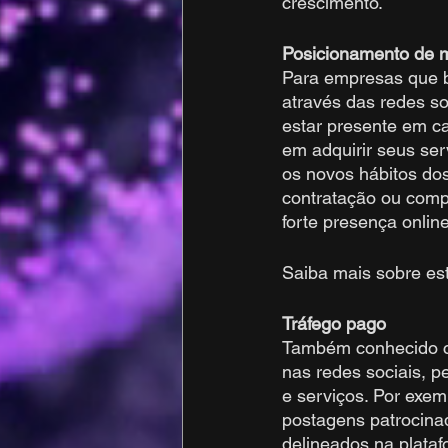
crescimento.
Posicionamento de 
Para empresas que b
através das redes soc
estar presente em c
em adquirir seus se
os novos hábitos do
contratação ou comp
forte presença onlin
Saiba mais sobre est
Tráfego pago
Também conhecido co
nas redes sociais, p
e serviços. Por exem
postagens patrocinad
delineados na plata