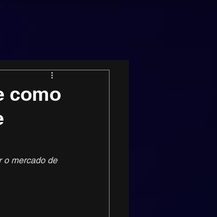
 e como
e
r o mercado de 