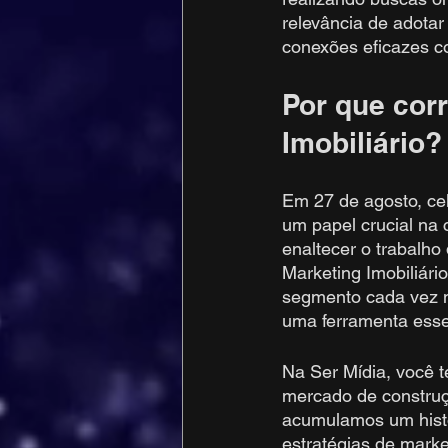
relevância de adotar
conexões eficazes co
Por que cor
Imobiliário?
Em 27 de agosto, ce
um papel crucial na 
enaltecer o trabalho
Marketing Imobiliár
segmento cada vez m
uma ferramenta esse
Na Ser Mídia, você 
mercado de construçã
acumulamos um histó
estratégias de marke