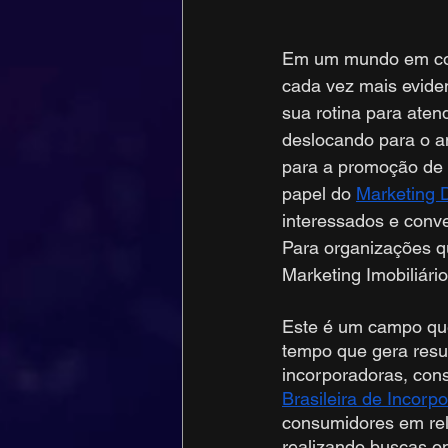
Em um mundo em cons
cada vez mais evide
sua rotina para ate
deslocando para o a
para a promoção de p
papel do 
Marketing D
interessados e conv
Para organizações q
Marketing Imobiliário
Este é um campo que
tempo que gera resu
incorporadoras, cons
Brasileira de Incorp
consumidores em rel
realizando buscas on