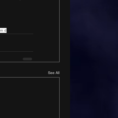
em d
See All