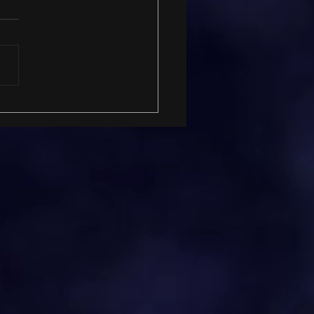
 a IA está
sformando o
portamento do
umidor e elevando a
rtância do marketing
atégico nas empresas