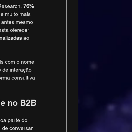
 Research, 
76% 
e muito mais 
s antes mesmo 
sta oferecer 
nalizadas
 ao 
ils com o nome 
 de interação 
orma consultiva 
de no B2B
oa parte do 
s de conversar 