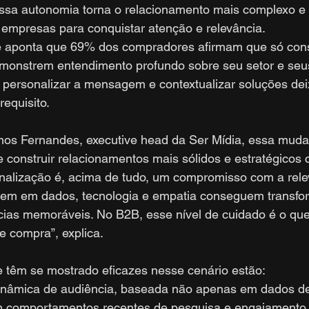
sa autonomia torna o relacionamento mais complexo e
 empresas para conquistar atenção e relevância.
e aponta que 69% dos compradores afirmam que só con
monstrem entendimento profundo sobre seu setor e seus
, personalizar a mensagem e contextualizar soluções dei
requisito.
os Fernandes, executive head da Ser Mídia, essa mud
construir relacionamentos mais sólidos e estratégicos 
onalização é, acima de tudo, um compromisso com a rele
em em dados, tecnologia e empatia conseguem transfor
ias memoráveis. No B2B, esse nível de cuidado é o que 
e compra”, explica.
e têm se mostrado eficazes nesse cenário estão:
nâmica de audiência, baseada não apenas em dados de
comportamentos recentes de pesquisa e engajamento.