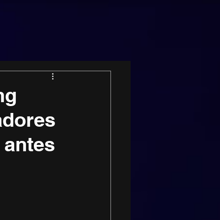
ng
adores
 antes