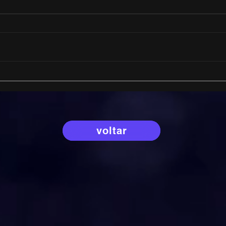
Integração entre marketing
Como
e vendas: por que sua
tran
empresa está perdendo
com
oportunidades?
cons
impo
estr
voltar