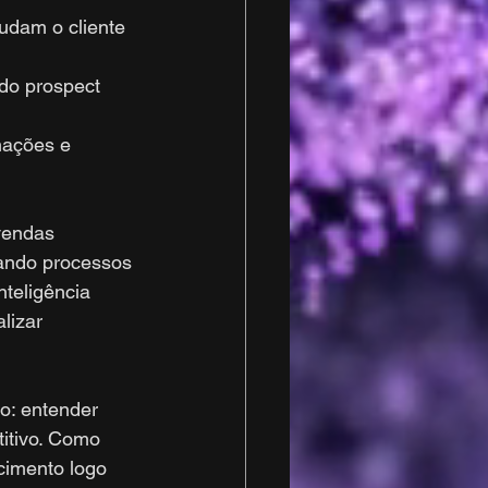
udam o cliente 
do prospect 
mações e 
vendas 
tando processos 
teligência 
lizar 
o: entender 
itivo. Como 
imento logo 