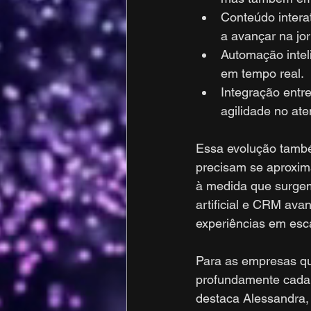
Conteúdo interat
a avançar na jo
Automação intel
em tempo real.
Integração entr
agilidade no at
Essa evolução també
precisam se aproxima
à medida que surgem
artificial e CRM ava
experiências em esc
Para as empresas qu
profundamente cada 
destaca Alessandra