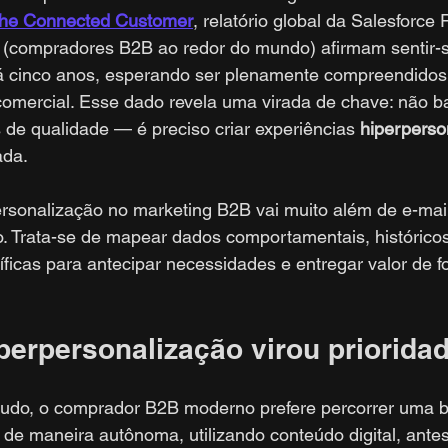
 the Connected Customer
, relatório global da Salesforce
 (compradores B2B ao redor do mundo) afirmam sentir-s
 cinco anos, esperando ser plenamente compreendido
comercial. Esse dado revela uma virada de chave: não ba
 de qualidade — é preciso criar experiências 
hiperperso
ada.
personalização no marketing B2B vai muito além de e-ma
o. Trata-se de mapear dados comportamentais, históricos
íficas para antecipar necessidades e entregar valor de f
iperpersonalização virou priorida
udo, o comprador B2B moderno prefere percorrer uma b
de maneira autônoma, utilizando conteúdo digital, ante