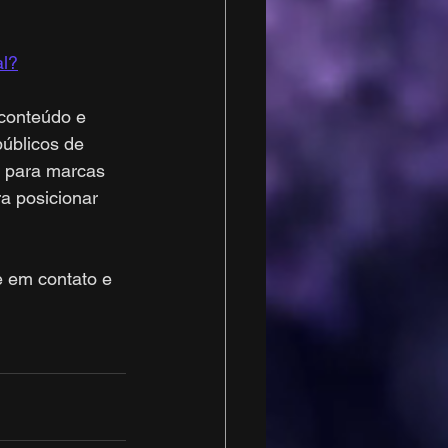
al?
conteúdo e 
úblicos de 
s para marcas 
a posicionar 
e em contato e 