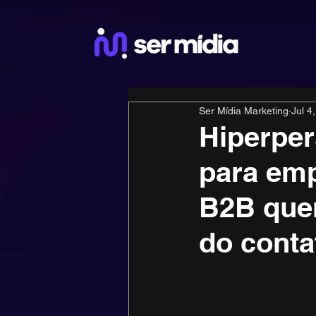
Ser Mídia Marketing
Jul 4
Hiperper
para em
B2B que
do conta