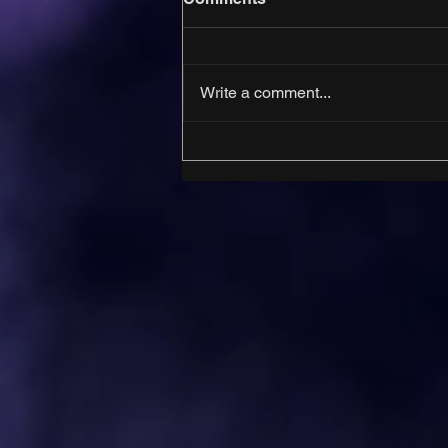
Write a comment...
Sua empresa tem presença
digital ou apenas está na
internet? 5 sinais de que
sua estratégia precisa
evoluir