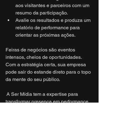
aos visitantes e parceiros com um 
resumo da participação.
Avalie os resultados e produza um 
relatório de performance para 
orientar as próximas ações.
Feiras de negócios são eventos 
intensos, cheios de oportunidades. 
Com a estratégia certa, sua empresa 
pode sair do estande direto para o topo 
da mente do seu público.
 A Ser Mídia tem a expertise para 
transformar presença em performance. 
Fale com a gente e saiba como 
podemos ajudar sua empresa a brilhar 
no próximo evento!