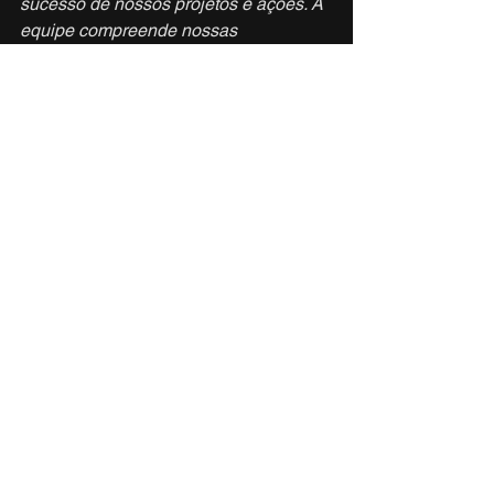
sucesso de nossos projetos e ações. A 
equipe compreende nossas 
necessidades e 
oferece soluções 
eficazes que superam nossas 
expectativas.
 Estamos extremamente 
satisfeitos com essa parceria e 
confiamos plenamente em sua 
capacidade de continuar nos apoiando 
em nossos desafios futuros. Gratidão a 
toda equipe Ser Mídia pelos 12 anos 
de parceria!”.
— Patricia Bernardi, diretora executiva 
da 
ExpoMatcon
 e da Acomac Curitiba.
Conte com uma 
assessoria 
especializada no seu 