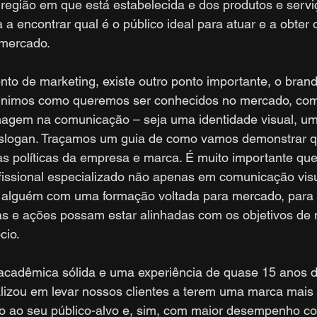
 região em que está estabelecida e dos produtos e servi
 encontrar qual é o público ideal para atuar e a obter 
 mercado.
to de marketing, existe outro ponto importante, o brand
finimos como queremos ser conhecidos no mercado, co
magem na comunicação – seja uma identidade visual, u
slogan. Traçamos um guia de como vamos demonstrar qu
 as políticas da empresa e marca. É muito importante que
ofissional especializado não apenas em comunicação visu
 alguém com uma formação voltada para mercado, para 
s e ações possam estar alinhadas com os objetivos de
cio.
adêmica sólida e uma experiência de quase 15 anos d
lizou em levar nossos clientes a terem uma marca mais 
to ao seu público-alvo e, sim, com maior desempenho co