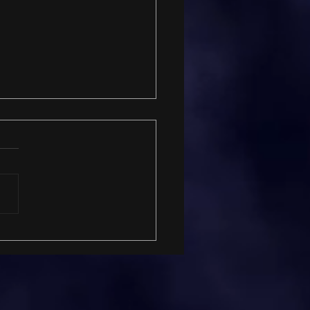
 a IA está
sformando o
portamento do
umidor e elevando a
rtância do marketing
atégico nas empresas