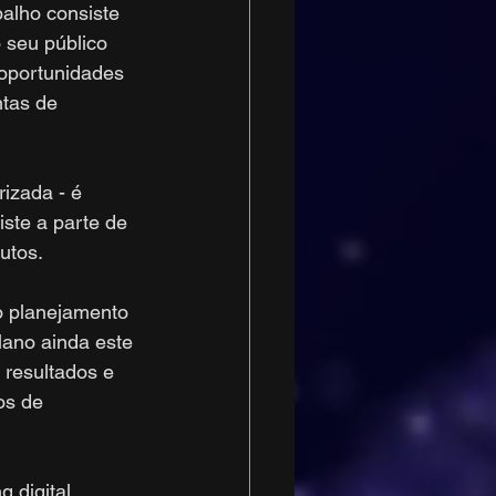
alho consiste 
seu público 
oportunidades 
ntas de 
izada - é 
ste a parte de 
utos.
 planejamento 
lano ainda este 
 resultados e 
os de 
 digital, 