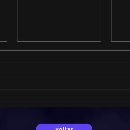
Integração entre marketing
Como
e vendas: por que sua
tran
empresa está perdendo
com
oportunidades?
cons
impo
estr
voltar