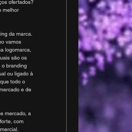
ços ofertados? 
o melhor 
ing da marca. 
mo vamos 
ma logomarca, 
ais são os 
 o branding 
al ou ligado à 
que todo o 
 mercado e de 
e mercado, a 
forte, com 
mercial.