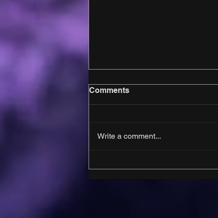
Comments
Write a comment...
Sua empresa tem presença
digital ou apenas está na
internet? 5 sinais de que
sua estratégia precisa
evoluir