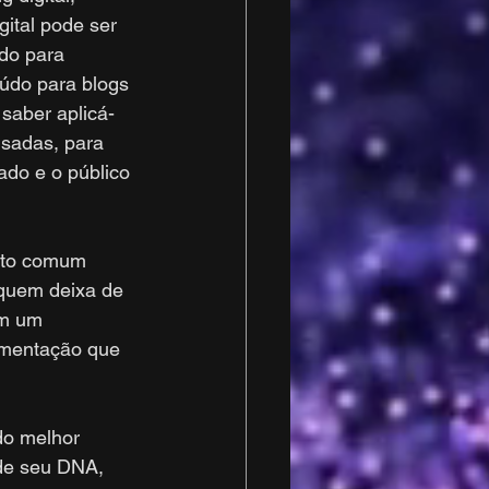
ital pode ser 
do para 
údo para blogs 
saber aplicá-
usadas, para 
ado e o público 
ito comum 
 quem deixa de 
em um 
gmentação que 
do melhor 
de seu DNA, 